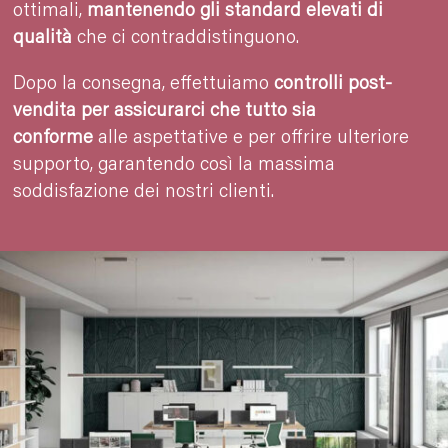
ottimali,
mantenendo gli standard elevati di
qualità
che ci contraddistinguono.
Dopo la consegna, effettuiamo
controlli post-
vendita per assicurarci che tutto sia
conforme
alle aspettative e per offrire ulteriore
supporto, garantendo così la massima
soddisfazione dei nostri clienti.